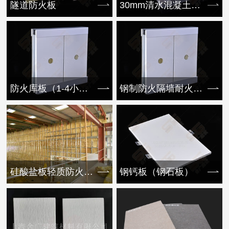
隧道防火板
30mm清水混凝土挂板
防火库板（1-4小时）
钢制防火隔墙耐火1-4小时
硅酸盐板轻质防火隔墙
钢钙板（钢石板）