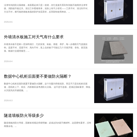
洁净车间的防火隔墙板，表面看起来只是一道墙，但它直接关系到车间能不能维持洁净等
级、消防能不能过关。清洁工作看着简单，实际上有不少讲究——工具不对、清洁剂不对、
方法不对，都可能把墙板表面的防护涂层弄坏，反而影响使用寿命。...
2026-8-6
外墙清水板施工对天气有什么要求
外墙清水板不是刷一层涂料就行，它的安装、粘贴、填缝、养护，每一步都跟天气直接挂
钩。温度不对、湿度不对、风向不对，装上去的板子可能过几个月就开裂、变色、甚至脱
落。根据行业通用规范，...
2026-8-4
数据中心机柜后面要不要做防火隔断？
数据中心机柜后面到底要不要做防火隔断，这个问题问得很实际。而且不只是在机柜后面
做，是机柜上下、前后、内部都应该考虑防火分隔。 这不是可选项，是满足国标要求、降低
火灾损失的关键措施。 ...
2026-8-3
隧道墙板防火等级多少
隧道墙板的防火等级，国家标准规定得很明确：必须达到A级不燃材料，这是硬性要求，没有
商量余地。...