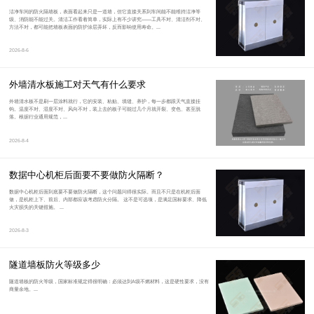
洁净车间的防火隔墙板，表面看起来只是一道墙，但它直接关系到车间能不能维持洁净等
级、消防能不能过关。清洁工作看着简单，实际上有不少讲究——工具不对、清洁剂不对、
方法不对，都可能把墙板表面的防护涂层弄坏，反而影响使用寿命。...
2026-8-6
外墙清水板施工对天气有什么要求
外墙清水板不是刷一层涂料就行，它的安装、粘贴、填缝、养护，每一步都跟天气直接挂
钩。温度不对、湿度不对、风向不对，装上去的板子可能过几个月就开裂、变色、甚至脱
落。根据行业通用规范，...
2026-8-4
数据中心机柜后面要不要做防火隔断？
数据中心机柜后面到底要不要做防火隔断，这个问题问得很实际。而且不只是在机柜后面
做，是机柜上下、前后、内部都应该考虑防火分隔。 这不是可选项，是满足国标要求、降低
火灾损失的关键措施。 ...
2026-8-3
隧道墙板防火等级多少
隧道墙板的防火等级，国家标准规定得很明确：必须达到A级不燃材料，这是硬性要求，没有
商量余地。...