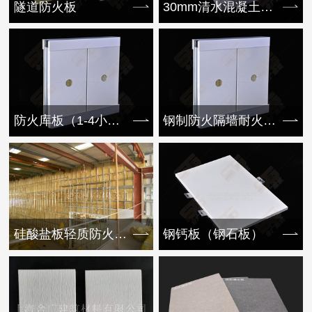
隧道防火板
30mm清水混凝土挂板
防火库板（1-4小时）
钢制防火隔墙耐火1-4小时
硅酸盐板轻质防火隔墙
钢钙板（钢石板）