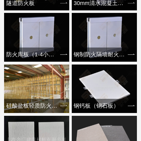
隧道防火板
30mm清水混凝土挂板
防火库板（1-4小时）
钢制防火隔墙耐火1-4小时
硅酸盐板轻质防火隔墙
钢钙板（钢石板）