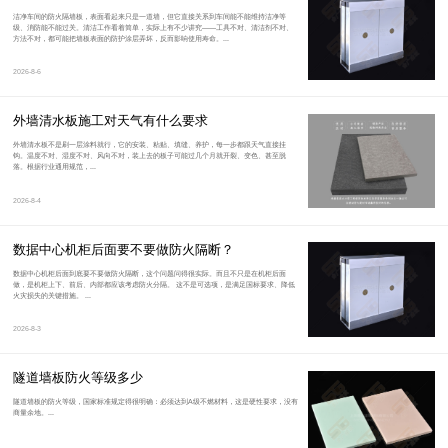
洁净车间的防火隔墙板，表面看起来只是一道墙，但它直接关系到车间能不能维持洁净等
级、消防能不能过关。清洁工作看着简单，实际上有不少讲究——工具不对、清洁剂不对、
方法不对，都可能把墙板表面的防护涂层弄坏，反而影响使用寿命。...
2026-8-6
外墙清水板施工对天气有什么要求
外墙清水板不是刷一层涂料就行，它的安装、粘贴、填缝、养护，每一步都跟天气直接挂
钩。温度不对、湿度不对、风向不对，装上去的板子可能过几个月就开裂、变色、甚至脱
落。根据行业通用规范，...
2026-8-4
数据中心机柜后面要不要做防火隔断？
数据中心机柜后面到底要不要做防火隔断，这个问题问得很实际。而且不只是在机柜后面
做，是机柜上下、前后、内部都应该考虑防火分隔。 这不是可选项，是满足国标要求、降低
火灾损失的关键措施。 ...
2026-8-3
隧道墙板防火等级多少
隧道墙板的防火等级，国家标准规定得很明确：必须达到A级不燃材料，这是硬性要求，没有
商量余地。...