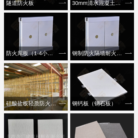
隧道防火板
30mm清水混凝土挂板
防火库板（1-4小时）
钢制防火隔墙耐火1-4小时
硅酸盐板轻质防火隔墙
钢钙板（钢石板）