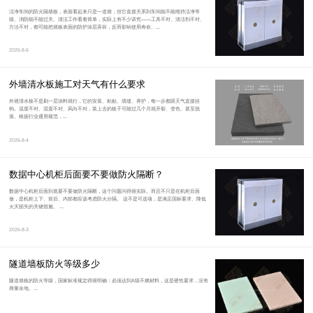
洁净车间的防火隔墙板，表面看起来只是一道墙，但它直接关系到车间能不能维持洁净等
级、消防能不能过关。清洁工作看着简单，实际上有不少讲究——工具不对、清洁剂不对、
方法不对，都可能把墙板表面的防护涂层弄坏，反而影响使用寿命。...
2026-8-6
外墙清水板施工对天气有什么要求
外墙清水板不是刷一层涂料就行，它的安装、粘贴、填缝、养护，每一步都跟天气直接挂
钩。温度不对、湿度不对、风向不对，装上去的板子可能过几个月就开裂、变色、甚至脱
落。根据行业通用规范，...
2026-8-4
数据中心机柜后面要不要做防火隔断？
数据中心机柜后面到底要不要做防火隔断，这个问题问得很实际。而且不只是在机柜后面
做，是机柜上下、前后、内部都应该考虑防火分隔。 这不是可选项，是满足国标要求、降低
火灾损失的关键措施。 ...
2026-8-3
隧道墙板防火等级多少
隧道墙板的防火等级，国家标准规定得很明确：必须达到A级不燃材料，这是硬性要求，没有
商量余地。...