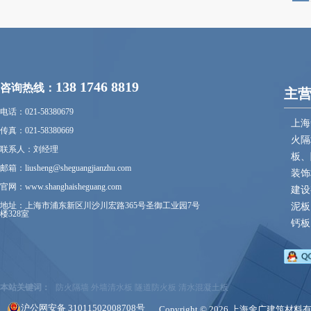
138 1746 8819
咨询热线：
主
电话：021-58380679
上海
传真：021-58380669
火隔
联系人：刘经理
板、
邮箱：liusheng@sheguangjianzhu.com
装饰
官网：www.shanghaisheguang.com
建设
地址：上海市浦东新区川沙川宏路365号圣御工业园7号
泥板
楼328室
钙板
本站关键词：
防火隔墙
外墙清水板
隧道防火板
清水混凝土板
沪公网安备 31011502008708号
Copyright © 2026 上海舍广建筑材